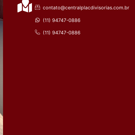
Ariston
contato@centralplacdivisorias.com.br
Estela
Azevedo,
Carapicuíba
(11) 94747-0886
- SP,
06395-040
(11) 94747-0886