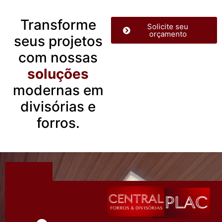
Transforme
Solicite seu
orçamento
seus projetos
com nossas
soluções
modernas em
divisórias e
forros.
Ed.Intor - R.
Ilha Bela,
522 -
Cidade