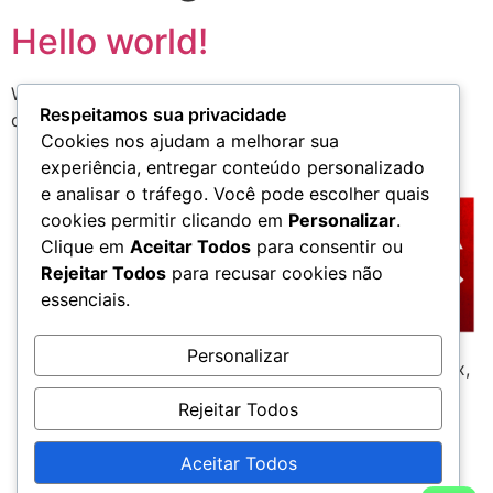
Hello world!
Welcome to WordPress. This is your first post. Edit or
Respeitamos sua privacidade
delete it, then start writing!
Cookies nos ajudam a melhorar sua
experiência, entregar conteúdo personalizado
e analisar o tráfego. Você pode escolher quais
cookies permitir clicando em
Personalizar
.
Clique em
Aceitar Todos
para consentir ou
Rejeitar Todos
para recusar cookies não
essenciais.
Personalizar
A Central Plac é especializada em divisórias Eucatex,
drywall e forros (PVC, gesso e isopor), oferecendo
Rejeitar Todos
soluções completas para escritórios, residências e
comércios. Atuamos com montagem, reforma e
Aceitar Todos
instalação profissional, garantindo ambientes